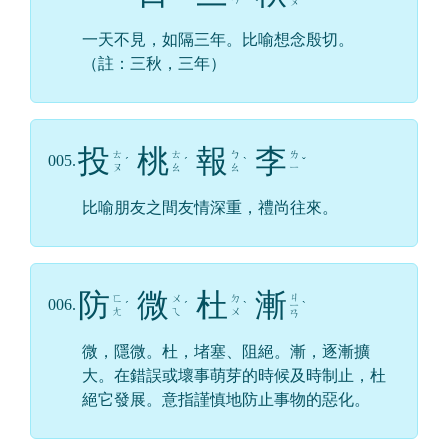
ㄡ
一天不見，如隔三年。比喻想念殷切。
（註：三秋，三年）
投
桃
報
李
ㄊ
ㄊ
ㄅ
ㄌ
005.
ˊ
ˊ
ˋ
ˇ
ㄡ
ㄠ
ㄠ
ㄧ
比喻朋友之間友情深重，禮尚往來。
防
微
杜
漸
ㄐ
ㄈ
ㄨ
ㄉ
006.
ˊ
ˊ
ˋ
ㄧ
ˋ
ㄤ
ㄟ
ㄨ
ㄢ
微，隱微。杜，堵塞、阻絕。漸，逐漸擴
大。在錯誤或壞事萌芽的時候及時制止，杜
絕它發展。意指謹慎地防止事物的惡化。