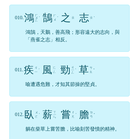
鴻
鵠
之
志
ㄏ
ㄏ
010.
ㄓ
ㄓ
ㄨ
ˊ
ˊ
ˋ
ㄨ
ㄥ
鴻鵠，天鵝，善高飛；形容遠大的志向，與
「燕雀之志」相反。
疾
風
勁
草
ㄐ
ㄐ
ㄈ
ㄘ
011.
ˊ
ㄧ
ˋ
ˇ
ㄧ
ㄥ
ㄠ
ㄥ
喻遭遇危難，才知其節操的堅貞。
臥
薪
嘗
膽
ㄒ
ㄨ
ㄔ
ㄉ
012.
ˋ
ㄧ
ˊ
ˇ
ㄛ
ㄤ
ㄢ
ㄣ
躺在柴草上嘗苦膽，比喻刻苦發憤的精神。