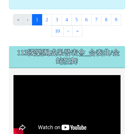
(目前頁次)
«
‹
1
2
3
4
5
6
7
8
9
下一頁
最後頁
10
›
»
左邊區域內容
113國樂團成果發表會_合奏曲/金
蛇狂舞