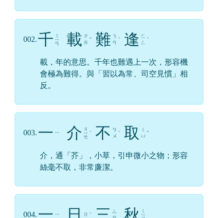
千
載
難
逢
ㄑ
ㄗ
ㄋ
ㄈ
002.
ㄧ
ˇ
ˊ
ˊ
ㄞ
ㄢ
ㄥ
ㄢ
載，年的意思。千年也難遇上一次，形容機
會極為難得。與「習以為常、司空見慣」相
反。
一
介
不
取
ㄐ
ㄅ
ㄑ
003.
ㄧ
ㄧ
ˋ
ˋ
ˇ
ㄨ
ㄩ
ㄝ
介，通「芥」，小草，引申微小之物；形容
絲毫不取，非常廉潔。
一
日
三
秋
ㄑ
ㄙ
004.
ㄧ
ㄖ
ˋ
ㄧ
ㄢ