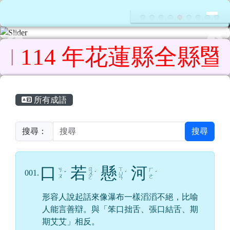
花蓮縣鳳林鎮鳳林國民小學
導覽列
跳至主內容區
4 年花蓮縣全縣暨社區
頁尾區域
主內容區域
所有成語
搜尋：
搜尋
口
若
懸
河
ㄖ
ㄒ
ㄎ
ㄏ
001.
ˇ
ㄨ
ˋ
ㄩ
ˊ
ˊ
ㄡ
ㄜ
ㄛ
ㄢ
形容人說起話來像瀑布一樣滔滔不絕，比喻
人能言善辯。與「笨口拙舌、張口結舌、期
期艾艾」相反。