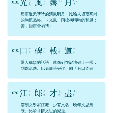
光
風
霽
月
ㄍ
ㄈ
ㄐ
ㄩ
018.
ㄨ
ˋ
ˋ
ㄥ
ㄧ
ㄝ
ㄤ
用雨過天晴時的清風明月，比喻人坦蕩高尚
的胸懷品格。（光風，雨後初晴時的和風；
霽，指雨雪初晴）
口
碑
載
道
ㄎ
ㄅ
ㄗ
ㄉ
019.
ˇ
ˋ
ˋ
ㄡ
ㄟ
ㄞ
ㄠ
眾人稱頌的話語，就像刻在記功碑上一樣，
到處流傳。比喻廣受好評。同「有口皆碑」
江
郎
才
盡
ㄐ
ㄐ
ㄌ
ㄘ
020.
ㄧ
ˊ
ˊ
ㄧ
ˋ
ㄤ
ㄞ
ㄤ
ㄣ
南朝文學家江淹，少有文名，晚年文思漸
衰。比喻才情文思的減退。