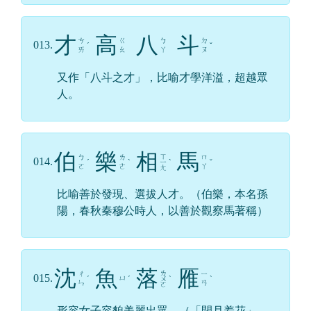
才
高
八
斗
ㄘ
ㄍ
ㄅ
ㄉ
013.
ˊ
ˇ
ㄞ
ㄠ
ㄚ
ㄡ
又作「八斗之才」，比喻才學洋溢，超越眾
人。
伯
樂
相
馬
ㄒ
ㄅ
ㄌ
ㄇ
014.
ˊ
ˋ
ㄧ
ˋ
ˇ
ㄛ
ㄜ
ㄚ
ㄤ
比喻善於發現、選拔人才。（伯樂，本名孫
陽，春秋秦穆公時人，以善於觀察馬著稱）
沈
魚
落
雁
ㄌ
ㄔ
ㄧ
015.
ㄩ
ˊ
ˊ
ㄨ
ˋ
ˋ
ㄣ
ㄢ
ㄛ
形容女子容貌美麗出眾。（「閉月羞花」、