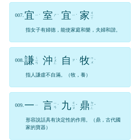
宜
室
宜
家
ㄐ
007.
ㄧ
ㄕ
ㄧ
ˊ
ˋ
ˊ
ㄧ
ㄚ
指女子有婦德，能使家庭和樂，夫婦和諧。
謙
沖
自
牧
ㄑ
ㄔ
ㄇ
008.
ㄗ
ㄧ
ㄨ
ˋ
ˋ
ㄨ
ㄢ
ㄥ
指人謙虛不自滿。（牧，養）
一
言
九
鼎
ㄐ
ㄉ
ㄧ
009.
ㄧ
ˊ
ㄧ
ˇ
ㄧ
ˇ
ㄢ
ㄡ
ㄥ
形容說話具有決定性的作用。（鼎，古代國
家的寶器）