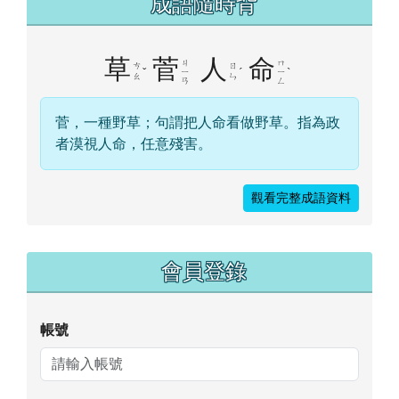
成語隨時背
草
菅
人
命
ㄐ
ㄇ
ㄘ
ㄖ
ˇ
ˊ
ˋ
ㄧ
ㄧ
ㄠ
ㄣ
ㄢ
ㄥ
菅，一種野草；句謂把人命看做野草。指為政
者漠視人命，任意殘害。
觀看完整成語資料
右邊區域內容
會員登錄
帳號