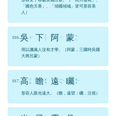
「國色天香」、「傾國傾城」皆可形容美
人）
吳
下
阿
蒙
ㄒ
ㄇ
016.
ㄨ
ㄚ
ˊ
ㄧ
ˋ
ˋ
ˊ
ㄥ
ㄚ
用以譏諷人沒有才學。（阿蒙，三國時吳國
大將呂蒙）
高
瞻
遠
矚
ㄍ
ㄓ
ㄩ
ㄓ
017.
ˇ
ˇ
ㄠ
ㄢ
ㄢ
ㄨ
形容人眼光遠大。（瞻，遠望；矚，注視）