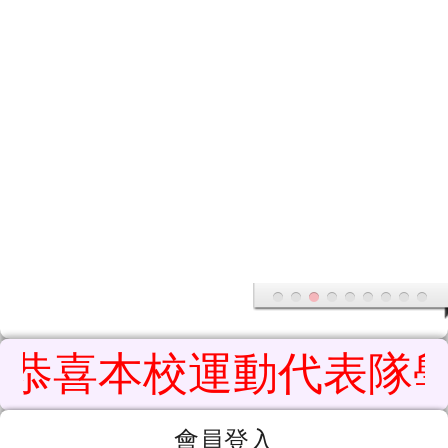
花蓮縣鳳林鎮鳳林國民小學
導覽列
跳至主內容區
恭喜本校運動代表隊學生參
頁尾區域
主內容區域
會員登入
會員登入
帳號：
密碼：
記住我
會員登入