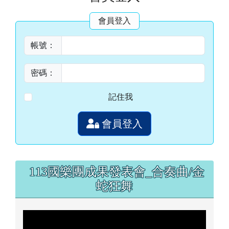
左邊區域內容
113國樂團成果發表會_合奏曲/金
蛇狂舞
萌典查詢