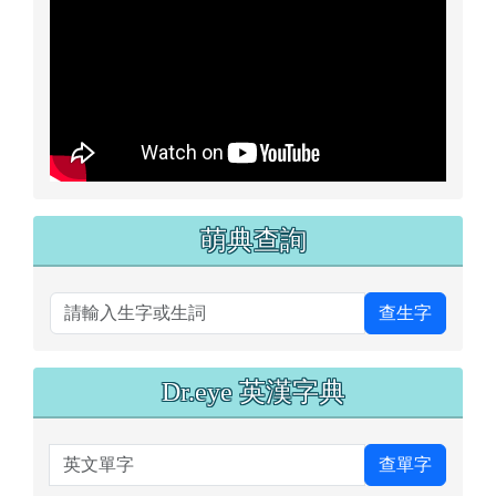
查生字
Dr.eye 英漢字典
英文單字
查單字
花蓮縣鳳林鎮鳳林國小 2026-08-09
午餐 資訊
本校一律使用國產豬、牛肉食材
本校營養午餐有供應甲殼類、芒果、花生、牛奶及羊奶、
蛋、堅果類、芝麻、含麩質穀物、大豆、魚類、使用亞硫
酸鹽類等11種及其製品，不適合對其過敏體質者食用
當天不供餐，或尚無該日資訊！