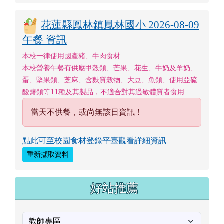
點此可至校園食材登錄平臺觀看詳細資訊
重新擷取資料
好站推薦
[
more...
]
成語隨時背
東
施
效
顰
ㄉ
ㄒ
ㄆ
ㄕ
ˋ
ˊ
ㄨ
ㄧ
ㄧ
ㄥ
ㄠ
ㄣ