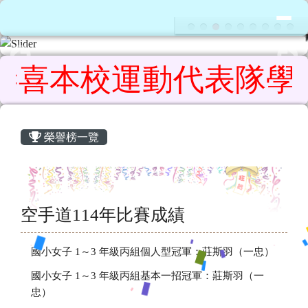
花蓮縣鳳林鎮鳳林國民小學
導覽列
跳至主內容區
喜本校運動代表隊學生參加
頁尾區域
主內容區域
榮譽榜一覽
空手道114年比賽成績
國小女子 1～3 年級丙組個人型冠軍：莊斯羽（一忠）
國小女子 1～3 年級丙組基本一招冠軍：莊斯羽（一
忠）