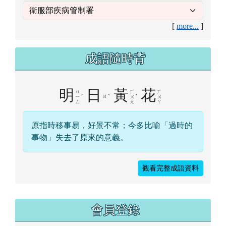
[
more...
]
成語隨時背
明
日
黃
花
ㄇ
ㄏ
ㄏ
ˊ
ㄖ
ˋ
ˊ
ㄧ
ㄨ
ㄨ
ㄥ
ㄤ
ㄚ
原指時移事易，好景不常；今多比喻「過時的
事物」失去了原來的意義。
觀看完整成語資料
右邊區域內容
會員登錄