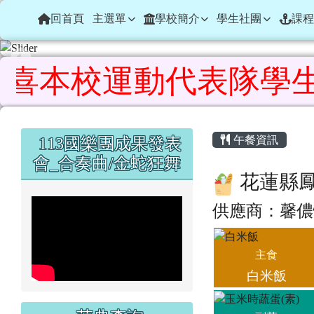
花蓮縣鳳林鎮鳳林國民小
導覽列
跳至主內容區
回首頁
主選單
學校簡介
學生社團
課程
本校運動代表隊學生參加 
頁尾區域
主內容區
左邊區域內容
午餐資訊
113國樂團成果發表
會_合奏曲/金蛇狂舞
花蓮縣
供應商：馨儂
主食
白米飯