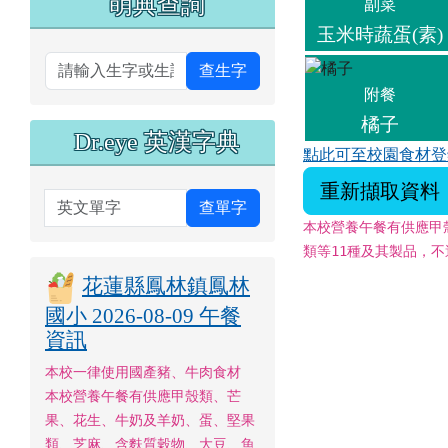
萌典查詢
副菜
玉米時蔬蛋(素)
查生字
附餐
橘子
Dr.eye 英漢字典
點此可至校園食材登
重新擷取資料
英文單字
查單字
本校營養午餐有供應甲
類等11種及其製品，
花蓮縣鳳林鎮鳳林
國小 2026-08-09 午餐
資訊
本校一律使用國產豬、牛肉食材
本校營養午餐有供應甲殼類、芒
果、花生、牛奶及羊奶、蛋、堅果
類、芝麻、含麩質穀物、大豆、魚