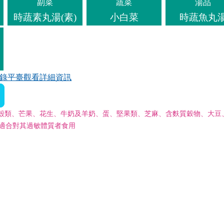
副菜
蔬菜
湯品
時蔬素丸湯(素)
小白菜
時蔬魚丸
錄平臺觀看詳細資訊
殼類、芒果、花生、牛奶及羊奶、蛋、堅果類、芝麻、含麩質穀物、大豆
不適合對其過敏體質者食用