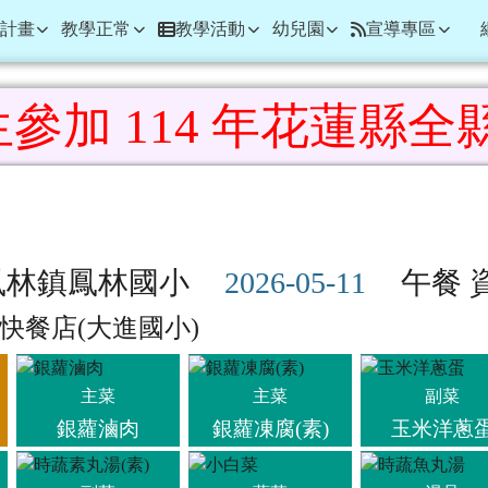
學
計畫
教學正常
教學活動
幼兒園
宣導專區
114 年花蓮縣全縣暨
域
鳳林鎮鳳林國小
午餐 
快餐店(大進國小)
主菜
主菜
副菜
銀蘿滷肉
銀蘿凍腐(素)
玉米洋蔥