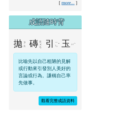
[
more...
]
成語隨時背
拋
磚
引
玉
ㄓ
ㄆ
ㄧ
ˇ
ㄩ
ˋ
ㄨ
ㄠ
ㄣ
ㄢ
比喻先以自己粗陋的見解
或行動來引發別人美好的
言論或行為。謙稱自己率
先做事。
觀看完整成語資料