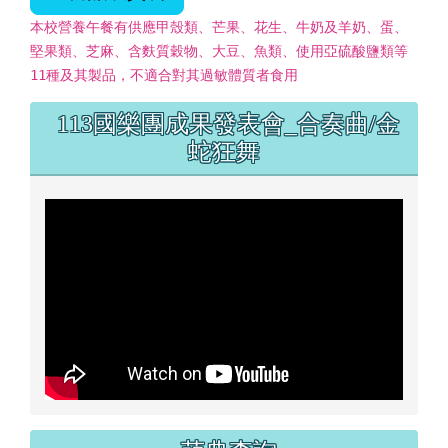
本校營養午餐有供應甲殼類、芒果、花生、牛奶及羊奶、蛋、
堅果類、芝麻、含麩質穀物、大豆、魚類、使用亞硫酸鹽類等
11種及其製品，不適合對其過敏體質者食用
左邊區域內容
113國樂團成果發表會_合奏曲/金
蛇狂舞
萌典查詢