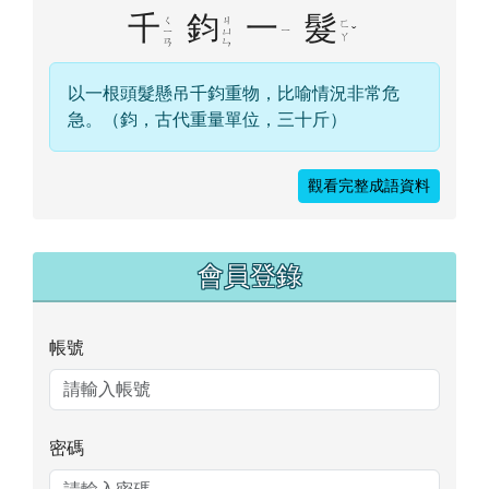
千
鈞
一
髮
ㄑ
ㄐ
ㄈ
ㄧ
ˇ
ㄧ
ㄩ
ㄚ
ㄢ
ㄣ
以一根頭髮懸吊千鈞重物，比喻情況非常危
急。（鈞，古代重量單位，三十斤）
觀看完整成語資料
右邊區域內容
會員登錄
帳號
密碼