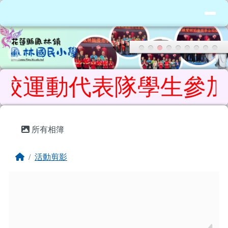
花蓮縣鳳林鎮鳳林國民小學
導覽列
跳至主內容區
運動代表隊學生參加 11
頁尾區域
主內容區域
所有相簿
回首頁
活動剪影