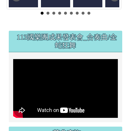
左邊區域內容
113國樂團成果發表會_合奏曲/金
蛇狂舞