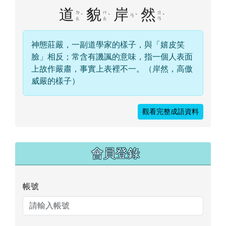
道
貌
岸
然
ㄉ
ㄇ
ㄖ
ˋ
ˋ
ㄢ
ˋ
ˊ
ㄠ
ㄠ
ㄢ
神態莊嚴，一副道學家的樣子，與「嬉皮笑
臉」相反；常含有譏諷的意味，指一個人表面
上故作嚴肅，事實上表裡不一。（岸然，高傲
威嚴的樣子）
觀看完整成語資料
右邊區域內容
會員登錄
帳號