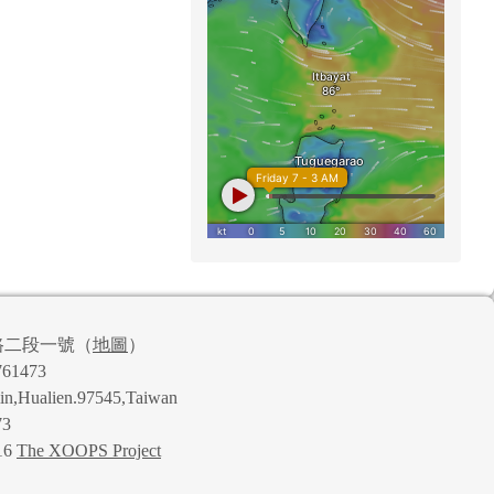
路二段一號（
地圖
）
61473
lin,Hualien.97545,Taiwan
73
16
The XOOPS Project