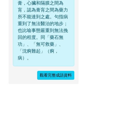
膏，心臟和隔膜之間為
肓，認為膏肓之間為藥力
所不能達到之處。句指病
重到了無法醫治的地步；
也比喻事態嚴重到無法挽
回的程度。同「藥石無
功」、「無可救藥」、
「沈痾難起」（痾，
病）。
觀看完整成語資料