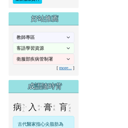
好站推薦
[
more...
]
成語隨時背
病
入
膏
肓
ㄅ
ㄏ
ㄖ
ㄍ
ˋ
ˋ
ㄧ
ㄨ
ㄨ
ㄠ
ㄥ
ㄤ
古代醫家指心尖脂肪為