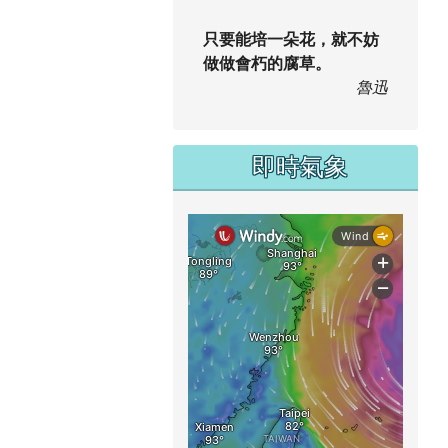
只要能培一朵花，就不妨
做做會朽的腐草。
魯迅
即時氣象