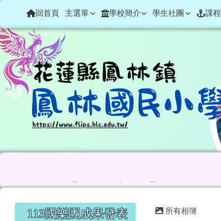
花蓮縣鳳林鎮鳳林國民小
導覽列
跳至主內容區
回首頁
主選單
學校簡介
學生社團
課程
銅
賀！【空手道】國小
頁尾區域
主內容區
左邊區域內容
所有相簿
113國樂團成果發表