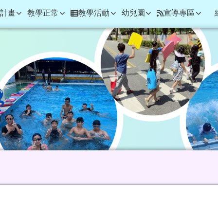
學
計畫
教學正常
教學活動
幼兒園
宣導專區
男子乙組-個人型-四年
域