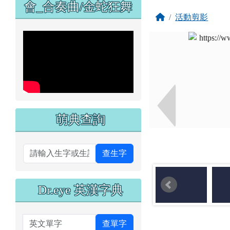
會_合奏曲/金蛇狂舞
回首頁
活動剪影
萌典查詢
查生字
Dr.eye 英漢字典
英文單字
查單字