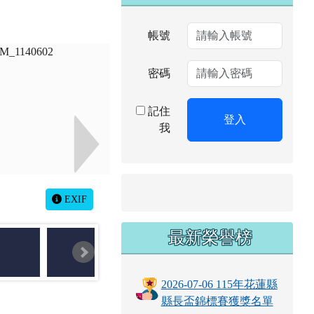
帳號
密碼
記住
登入
我
EXIF
最新榮譽榜
2026-07-06 115年花蓮縣
縣長盃錦標賽獲獎名單