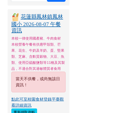
花蓮縣鳳林鎮鳳林
國小 2026-08-07 午餐
資訊
本校一律使用國產豬、牛肉食材
本校營養午餐有供應甲殼類、芒
果、花生、牛奶及羊奶、蛋、堅果
類、芝麻、含麩質穀物、大豆、魚
類、使用亞硫酸鹽類等11種及其製
品，不適合對其過敏體質者食用
當天不供餐，或尚無該日
資訊！
點此可至校園食材登錄平臺觀
看詳細資訊
重新擷取資料