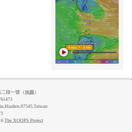
路二段一號（
地圖
）
61473
lin,Hualien.97545,Taiwan
73
16
The XOOPS Project