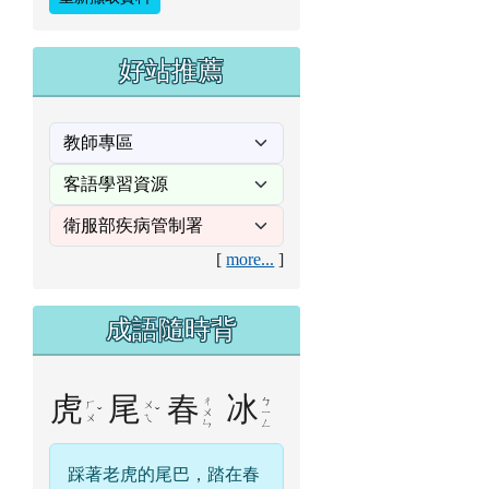
好站推薦
[
more...
]
成語隨時背
虎
尾
春
冰
ㄔ
ㄅ
ㄏ
ㄨ
ˇ
ˇ
ㄨ
ㄧ
ㄨ
ㄟ
ㄣ
ㄥ
踩著老虎的尾巴，踏在春