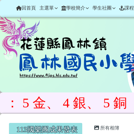
花蓮縣鳳林鎮鳳林國民小
導覽列
跳至主內容區
回首頁
主選單
學校簡介
學生社團
課程
、 4 銀、 5 銅
頁尾區域
主內容區
左邊區域內容
所有相簿
113國樂團成果發表