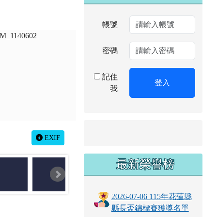
帳號
密碼
記住
登入
我
EXIF
最新榮譽榜
2026-07-06 115年花蓮縣
縣長盃錦標賽獲獎名單