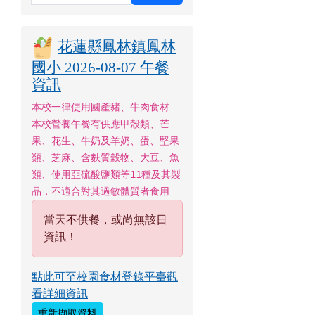
花蓮縣鳳林鎮鳳林
國小 2026-08-07 午餐
資訊
本校一律使用國產豬、牛肉食材
本校營養午餐有供應甲殼類、芒
果、花生、牛奶及羊奶、蛋、堅果
類、芝麻、含麩質穀物、大豆、魚
類、使用亞硫酸鹽類等11種及其製
品，不適合對其過敏體質者食用
當天不供餐，或尚無該日
資訊！
點此可至校園食材登錄平臺觀
看詳細資訊
重新擷取資料