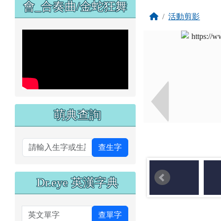
會_合奏曲/金蛇狂舞
回首頁
活動剪影
萌典查詢
查生字
Dr.eye 英漢字典
英文單字
查單字