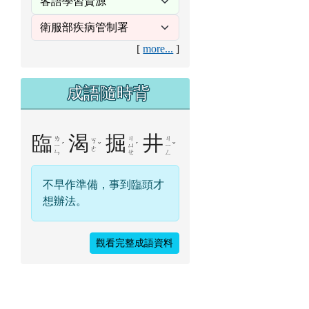
[
more...
]
成語隨時背
臨
渴
掘
井
ㄌ
ㄐ
ㄐ
ㄎ
ˊ
ˇ
ˊ
ˇ
ㄧ
ㄩ
ㄧ
ㄜ
ㄣ
ㄝ
ㄥ
不早作準備，事到臨頭才
想辦法。
觀看完整成語資料