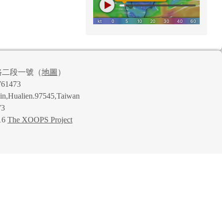
路二段一號（
地圖
）
61473
lin,Hualien.97545,Taiwan
73
16
The XOOPS Project