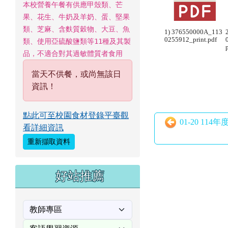
1) 376550000A_113
0255912_print.pdf
類、使用亞硫酸鹽類等11種及其製
品，不適合對其過敏體質者食用
當天不供餐，或尚無該日
資訊！
點此可至校園食材登錄平臺觀
01-20 1
看詳細資訊
重新擷取資料
好站推薦