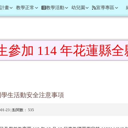
學
計畫
教學正常
教學活動
幼兒園
宣導專區
 114 年花蓮縣全縣暨
域
期間學生活動安全注意事項
5-01-23 | 點閱數： 535
學前教育署 113 年 12 月 19 日臺教國署學字第 113014494
期間學生安全，請各校利用集會加強宣導旨揭注意事項，並鼓勵