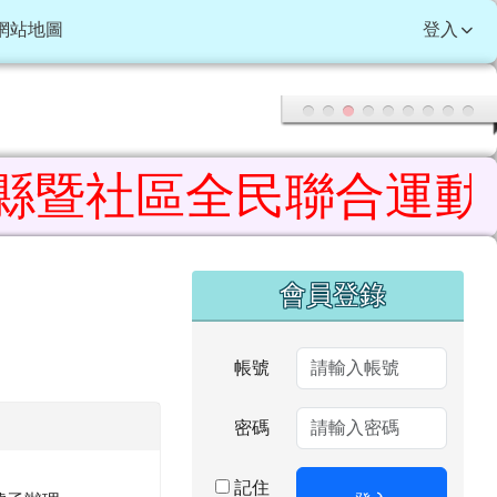
網站地圖
登入
社區全民聯合運動會 榮獲
右邊區域內容
會員登錄
帳號
密碼
記住
8 號函辦理。
登入
我
從事正當休閒活