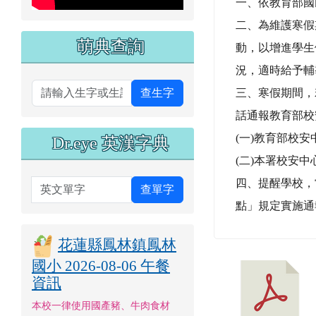
萌典查詢
動，以增進學生
況，適時給予輔
三、寒假期間，
查生字
話通報教育部校
(一)教育部校安中心專
Dr.eye 英漢字典
(二)本署校安中心專
四、提醒學校，
英文單字
查單字
點」規定實施通
花蓮縣鳳林鎮鳳林
國小 2026-08-06 午餐
資訊
本校一律使用國產豬、牛肉食材
本校營養午餐有供應甲殼類、芒
果、花生、牛奶及羊奶、蛋、堅果
類、芝麻、含麩質穀物、大豆、魚