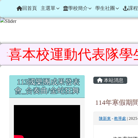
花蓮縣鳳林鎮鳳林國民小
導覽列
跳至主內容區
回首頁
主選單
學校簡介
學生社團
課程
喜本校運動代表隊學生參加
頁尾區域
主內容區
左邊區域內容
本站消息
113國樂團成果發表
會_合奏曲/金蛇狂舞
114年寒假
陳新東
-
教導處
| 202
一、依教育部國民及
二、為維護寒假