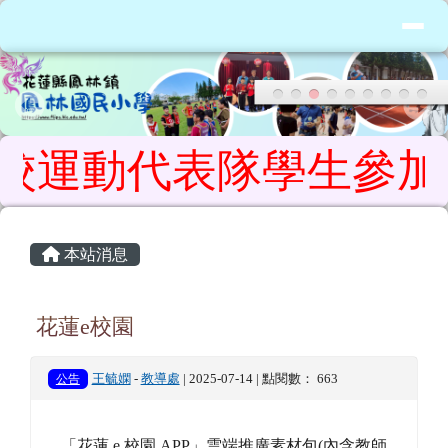
花蓮縣鳳林鎮鳳林國民小學
導覽列
跳至主內容區
運動代表隊學生參加 11
頁尾區域
主內容區域
本站消息
花蓮e校園
公告
王毓嫻
-
教導處
| 2025-07-14 | 點閱數： 663
「花蓮 e 校園 APP」雲端推廣素材包(內含教師