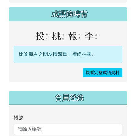
成語隨時背
投
桃
報
李
ㄊ
ㄊ
ㄅ
ㄌ
ˊ
ˊ
ˋ
ˇ
ㄡ
ㄠ
ㄠ
ㄧ
比喻朋友之間友情深重，禮尚往來。
觀看完整成語資料
右邊區域內容
會員登錄
帳號