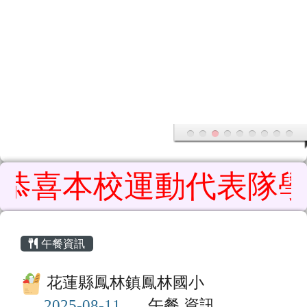
花蓮縣鳳林鎮鳳林國民小學
導覽列
跳至主內容區
喜本校運動代表隊學生參
頁尾區域
主內容區域
午餐資訊
花蓮縣鳳林鎮鳳林國小
午餐 資訊
當天不供餐，或尚無該日資訊！
點此可至校園食材登錄平臺觀看詳細資訊
重新擷取資料