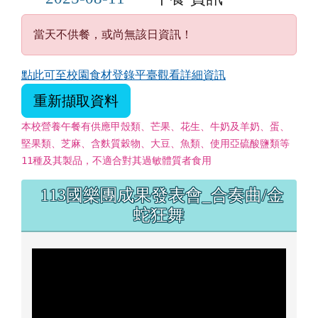
本校營養午餐有供應甲殼類、芒果、花生、牛奶及羊奶、蛋、
堅果類、芝麻、含麩質穀物、大豆、魚類、使用亞硫酸鹽類等
11種及其製品，不適合對其過敏體質者食用
左邊區域內容
113國樂團成果發表會_合奏曲/金
蛇狂舞
萌典查詢