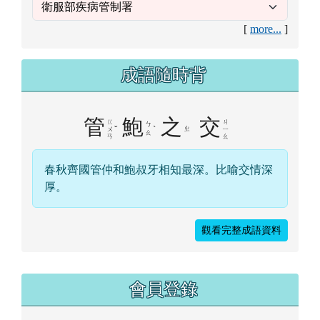
管
鮑
之
交
ㄍ
ㄐ
ㄅ
ˇ
ˋ
ㄓ
ㄨ
ㄧ
ㄠ
ㄢ
ㄠ
春秋齊國管仲和鮑叔牙相知最深。比喻交情深
厚。
觀看完整成語資料
右邊區域內容
會員登錄
帳號
密碼