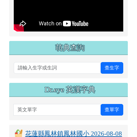
查生字
Dr.eye 英漢字典
英文單字
查單字
花蓮縣鳳林鎮鳳林國小 2026-08-08
午餐 資訊
本校一律使用國產豬、牛肉食材
本校營養午餐有供應甲殼類、芒果、花生、牛奶及羊奶、
蛋、堅果類、芝麻、含麩質穀物、大豆、魚類、使用亞硫
酸鹽類等11種及其製品，不適合對其過敏體質者食用