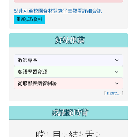
查生字
Dr.eye 英漢字典
英文單字
查單字
花蓮縣鳳林鎮鳳林國小 2026-08-10
午餐 資訊
本校一律使用國產豬、牛肉食材
本校營養午餐有供應甲殼類、芒果、花生、牛奶及羊奶、
蛋、堅果類、芝麻、含麩質穀物、大豆、魚類、使用亞硫
酸鹽類等11種及其製品，不適合對其過敏體質者食用
當天不供餐，或尚無該日資訊！