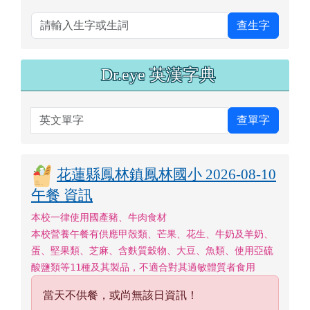
左邊區域內容
113國樂團成果發表會_合奏曲/金
蛇狂舞
萌典查詢