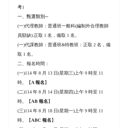
代表隊學生參加 114 
頁尾區域
主內容區域
本站消息
花蓮縣鳳林鎮鳳林國民小學114學年度
第3次代理(課)教師甄選簡章 （第1次公
告分10次招考）
公告
張綉梅
-
人事
| 2025-08-08 | 點閱數： 714
簡章重要內容說明（第 1 次公告分 10 次招
考）