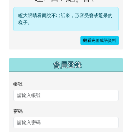
點此可至校園食材登錄平臺觀看詳細資訊
重新擷取資料
好站推薦
[
more...
]
成語隨時背
瞠
目
結
舌
ㄐ
ㄔ
ㄇ
ㄕ
ˋ
ˊ
ˊ
ㄧ
ㄥ
ㄨ
ㄜ
ㄝ