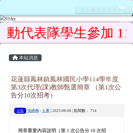
花蓮縣鳳林鎮鳳林國民小學
導覽列
跳至主內容區