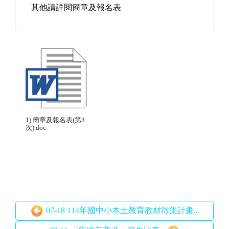
至甄選結束。
【ABC 考試、放榜】
(八)114 年 8 月 25 日(星期一)下午 1 時 10 分起
至甄選結束。
【
ABC 考試、放榜
】
(
九)114 年 8 月 26 日(星期二)下午 1 時 10 分起
至甄選結束。
【
ABC 考試、放榜
】
(
十)114 年 8 月 27 日(星期三)下午 1 時 10 分起
至甄選結束。
【
ABC 考試、放榜
】
錄取名額累計已達公告缺額數時，後次序尚未
辦理之招考不再受理報名。
考生可於各次甄選日期晚間 6 時前於花蓮縣政
府教育處全球資訊網(
https://news.hlc.edu.tw/
)
及本校網站（ http://www.flips.hlc.edu.tw/
）
查詢錄取情形。
其他請詳閱簡章及報名表