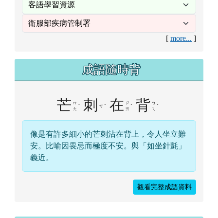
[
more...
]
成語隨時背
芒
刺
在
背
ㄇ
ㄗ
ㄅ
ˊ
ㄘ
ˋ
ˋ
ˋ
ㄤ
ㄞ
ㄟ
像是有許多細小的芒刺沾在背上，令人坐立難
安。比喻因畏忌而極度不安。與「如坐針氈」
義近。
觀看完整成語資料