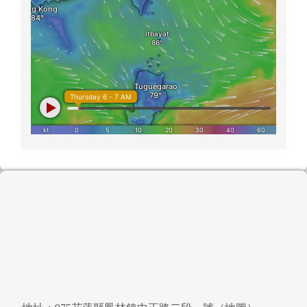
頁尾區域內容
地址：975花蓮縣鳳林鎮中正路二段一號（
地圖
）