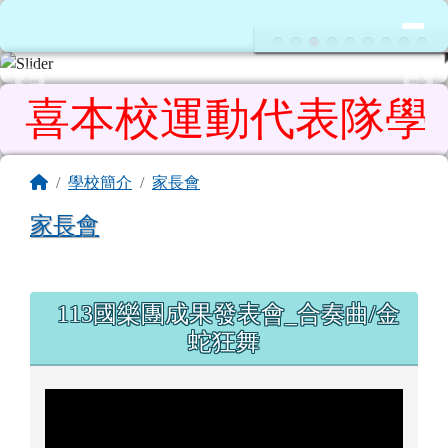
花蓮縣鳳林鎮鳳林國民小學
導覽列
跳至主內容區
喜本校運動代表隊學生參加
頁尾區域
主內容區域
回首頁
學校簡介
家長會
家長會
Title:家長會
左邊區域內容
113國樂團成果發表會_合奏曲/金
蛇狂舞